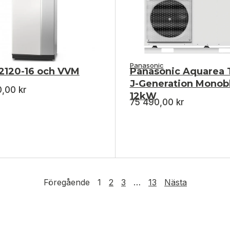
Panasonic
2120-16 och VVM
Panasonic Aquarea 
J-Generation Monob
0,00
kr
12kW
75 490,00
kr
Föregående
1
2
3
…
13
Nästa