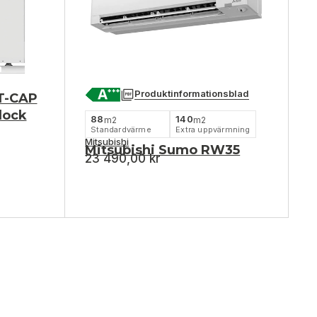
Produktinformationsblad
T-CAP
lock
88
140
m2
m2
Standardvärme
Extra uppvärmning
Mitsubishi
Mitsubishi Sumo RW35
23 490,00
kr