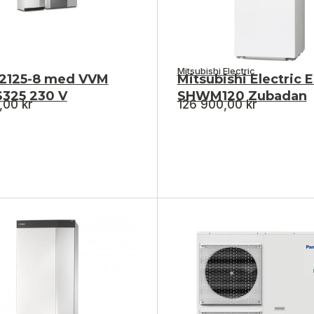
Mitsubishi Electric
S2125-8 med VVM
Mitsubishi Electric 
S325 230 V
SHWM120 Zubadan
0,00
kr
126 900,00
kr