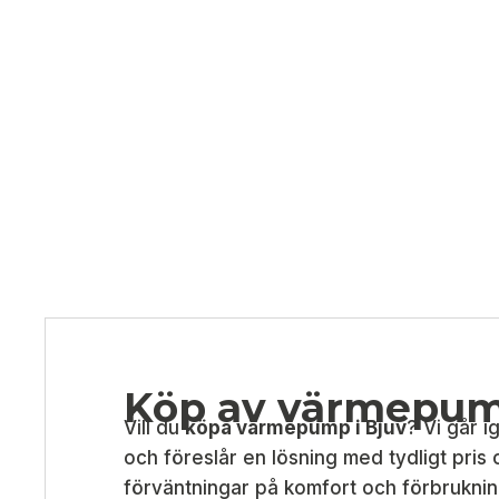
Köp av värmepum
Vill du
köpa värmepump i Bjuv
? Vi går 
och föreslår en lösning med tydligt pris 
förväntningar på komfort och förbruknin