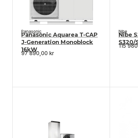
Panasonic
Nibe
Panasonic Aquarea T-CAP
Nibe 
J-Generation Monoblock
S320/
115 98
16kW
97 890,00
kr