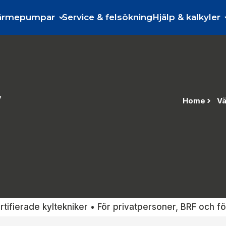
ärmepumpar
Service & felsökning
Hjälp & kalkyler
Home
Vä
rtifierade kyltekniker • För privatpersoner, BRF och f