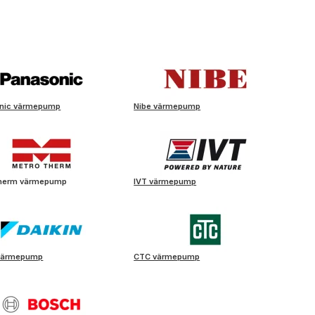
nic värmepump
Nibe värmepump
therm värmepump
IVT värmepump
 värmepump
CTC värmepump