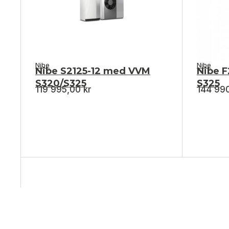
Nibe
Nibe
Nibe S2125-12 med VVM
Nibe F
S320/S325
S325
119 995,00
kr
144 99