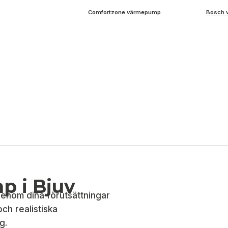
Comfortzone värmepump
Bosch 
p i Bjuv
igenom dina förutsättningar
och realistiska
g.