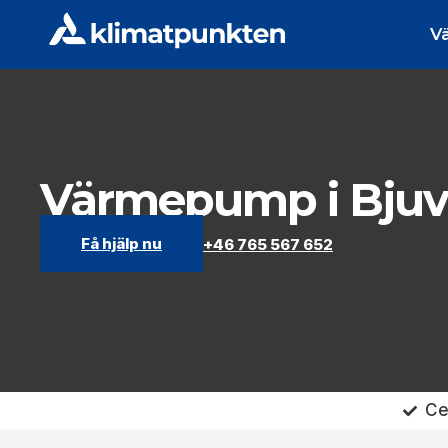
V
Värmepump i Bjuv
Få hjälp nu
+46 765 567 652
Ce