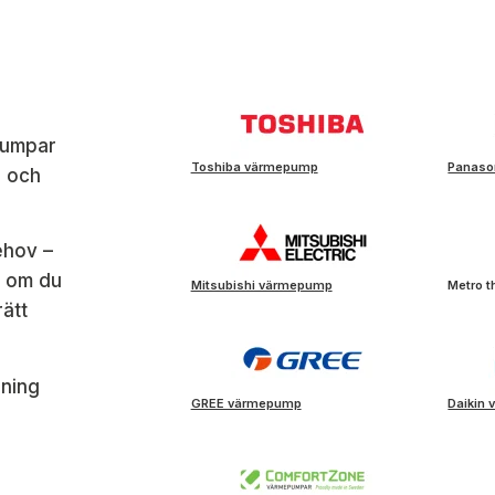
pumpar
Toshiba värmepump
Panaso
l och
ehov –
t om du
Mitsubishi värmepump
Metro 
rätt
sning
GREE värmepump
Daikin