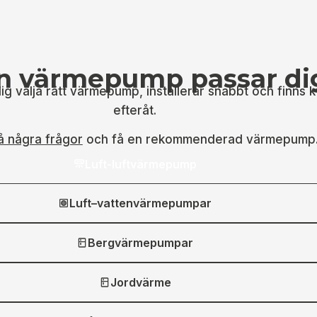
en värmepump passar di
dig välja rätt värmepump, installerar snabbt och finns 
efteråt.
å några frågor
och få en rekommenderad värmepump
Luft-luftvärmepump
Luft–vattenvärmepumpar
Bergvärmepumpar
Jordvärme