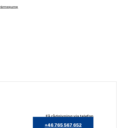
värmepump
Få rådgivning via telefon
+46 765 567 652