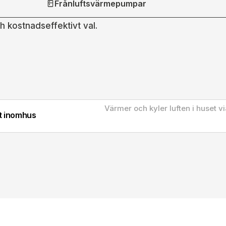
Frånluftsvärmepumpar
h kostnadseffektivt val.
Värmer och kyler luften i huset vi
kt inomhus