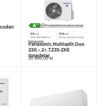
Produktinformationsblad
Ecodan
96
154
m2
m2
Standardvärme
Extra uppvärmning
Panasonic
Panasonic Multisplit Duo
Z50 – 2× TZ35-ZKE
innedelar
25 990,00
kr