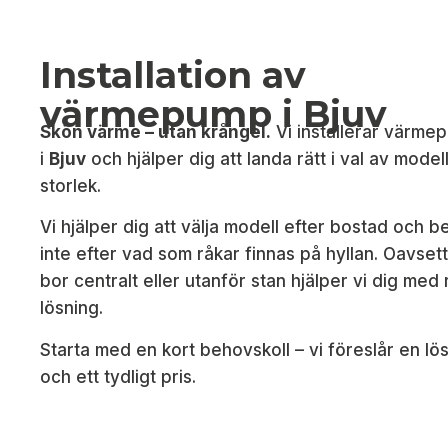
Installation av
värmepump i Bjuv
Skön värme – utan krångel.
Vi installerar värme
i
Bjuv
och hjälper dig att landa rätt i val av model
storlek.
Vi hjälper dig att välja modell efter bostad och b
inte efter vad som råkar finnas på hyllan. Oavset
bor centralt eller utanför stan hjälper vi dig med 
lösning.
Starta med en kort behovskoll – vi föreslår en lö
och ett tydligt pris.