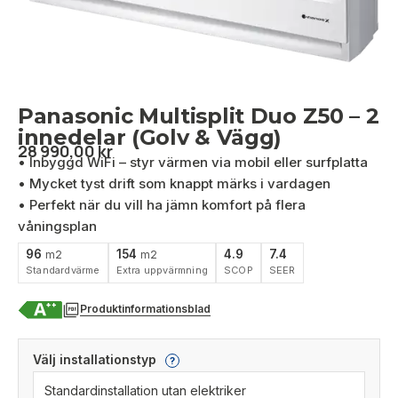
Panasonic Multisplit Duo Z50 – 2
innedelar (Golv & Vägg)
28 990,00
kr
• Inbyggd WiFi – styr värmen via mobil eller surfplatta
• Mycket tyst drift som knappt märks i vardagen
• Perfekt när du vill ha jämn komfort på flera
våningsplan
96
154
4.9
7.4
m2
m2
Standardvärme
Extra uppvärmning
SCOP
SEER
Produktinformationsblad
Välj installationstyp
?