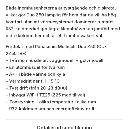
Båda inomhusenheterna är tystgående och diskreta,
vilket gör Duo Z50 lämplig för hem där du vill ha hög
komfort utan att värmesystemet dominerar rummet.
R32-köldmediet ger lägre klimatpåverkan jämfört med
äldre köldmedier och är ett framtidssäkert val.
Fördelar med Panasonic Multisplit Duo Z50 (CU-
2Z50TBE)
– Två inomhusdelar: väggmodell + golvmodell
– En utomhusdel för två rum
– A++ i både värme och kyla
– Värmedrift ner till -15 °C
– Tyst drift (från 20–23 dB(A))
– Inbyggt WiFi i TZ25 (Z25 med tillval)
– Zonstyrning – olika temperatur i olika rum
– R32-köldmedium och energieffektiv drift
Detaljerad specifikation