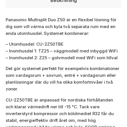
Beskrivning
Panasonic Multisplit Duo Z50 är en flexibel lösning för
dig som vill värma och kyla två separata rum med en
enda utomhusdel. Systemet kombinerar:
– Utomhusdel: CU-2Z50TBE
– Inomhusdel 1: TZ25 – väggmodell med inbyggd WiFi
– Inomhusdel 2: Z25 – golvmodell med WiFi som tillval
Det gör systemet perfekt för exempelvis kombinationer
som vardagsrum + sovrum, entré + vardagsrum eller
planlösningar där du vill ha olika komfortnivåer i två
zoner.
CU-2Z50TBE är anpassad för nordiska förhållanden
och klarar värmedrift ner till -15 °C. Tack vare
inverterstyrd kompressor och köldmediet R32 får du
stabil, energieffektiv drift året om, med hög