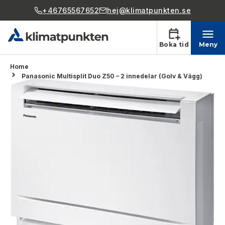
+46765567652
hej@klimatpunkten.se
Boka tid
Meny
Home
Panasonic Multisplit Duo Z50 – 2 innedelar (Golv & Vägg)