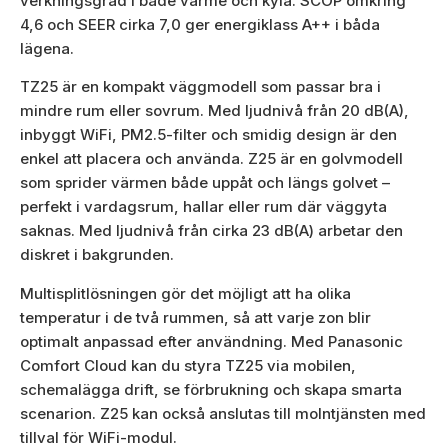
verkningsgrad i både värme och kyla. SCOP omkring
4,6 och SEER cirka 7,0 ger energiklass A++ i båda
lägena.
TZ25 är en kompakt väggmodell som passar bra i
mindre rum eller sovrum. Med ljudnivå från 20 dB(A),
inbyggt WiFi, PM2.5-filter och smidig design är den
enkel att placera och använda. Z25 är en golvmodell
som sprider värmen både uppåt och längs golvet –
perfekt i vardagsrum, hallar eller rum där väggyta
saknas. Med ljudnivå från cirka 23 dB(A) arbetar den
diskret i bakgrunden.
Multisplitlösningen gör det möjligt att ha olika
temperatur i de två rummen, så att varje zon blir
optimalt anpassad efter användning. Med Panasonic
Comfort Cloud kan du styra TZ25 via mobilen,
schemalägga drift, se förbrukning och skapa smarta
scenarion. Z25 kan också anslutas till molntjänsten med
tillval för WiFi-modul.