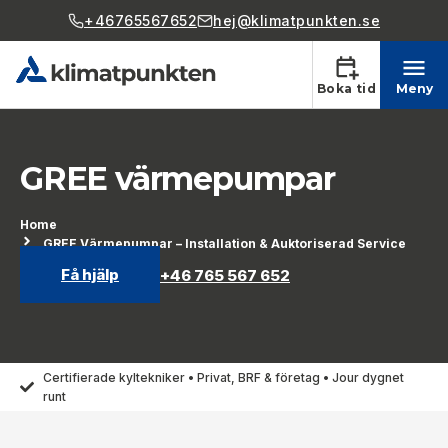
+46765567652
hej@klimatpunkten.se
Boka tid
Meny
GREE värmepumpar
Home
GREE Värmepumpar – Installation & Auktoriserad Service
Få hjälp
+46 765 567 652
Certifierade kyltekniker • Privat, BRF & företag • Jour dygnet
runt