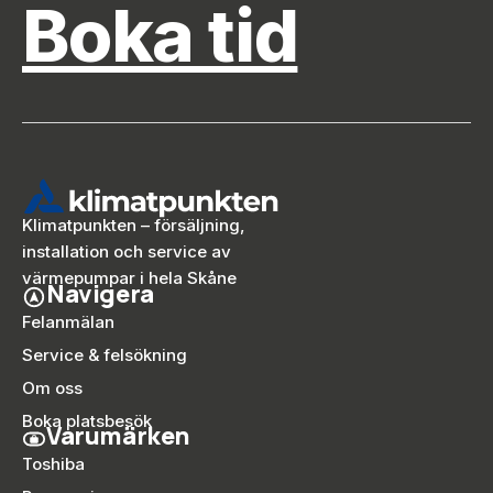
Boka tid
Klimatpunkten – försäljning,
installation och service av
värmepumpar i hela Skåne
Navigera
Felanmälan
Service & felsökning
Om oss
Boka platsbesök
Varumärken
Toshiba