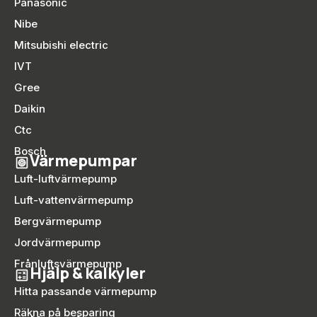
Panasonic
Nibe
Mitsubishi electric
IVT
Gree
Daikin
Ctc
Bosch
Värmepumpar
Luft-luftvärmepump
Luft-vattenvärmepump
Bergvärmepump
Jordvärmepump
Frånluftsvärmepump
Hjälp & kalkyler
Hitta passande värmepump
Räkna på besparing