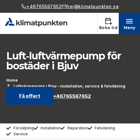
+46765567652
hej@klimatpunkten.se
Boka tid
Meny
Luft‑luftvärmepump för
bostäder i Bjuv
Home
Luftvärmepump i Bjuv – Installation, service & felsökning
Få offert
+46765567652
Försäljning
Installation
Reparation
Felsökning
Service