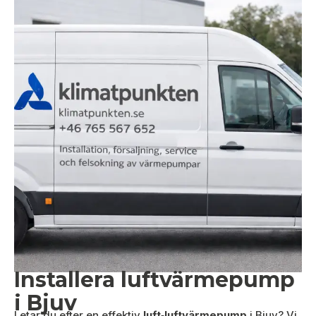
Installera luftvärmepump
i Bjuv
Letar du efter en effektiv
luft‑luftvärmepump
i Bjuv? Vi