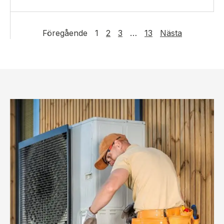
Föregående
1
2
3
…
13
Nästa