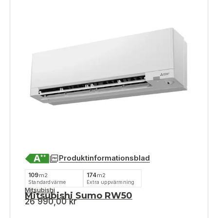
Produktinformationsblad
109
174
m2
m2
Standardvärme
Extra uppvärmning
Mitsubishi
Mitsubishi Sumo RW50
26 990,00
kr