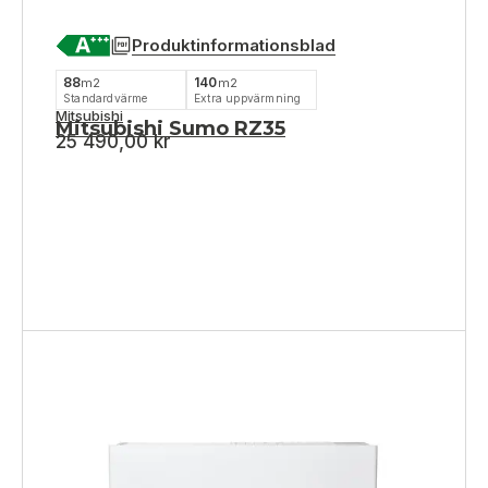
Produktinformationsblad
88
140
m2
m2
Standardvärme
Extra uppvärmning
Mitsubishi
Mitsubishi Sumo RZ35
25 490,00
kr