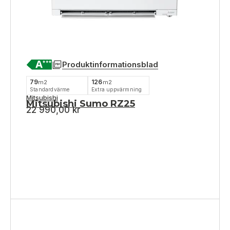
Produktinformationsblad
79
126
m2
m2
Standardvärme
Extra uppvärmning
Mitsubishi
Mitsubishi Sumo RZ25
22 990,00
kr