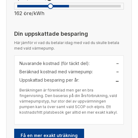
162 öre/kWh
Din uppskattade besparing
Här jämför vi vad du betalar idag med vad du skulle betala
med vald värmepump.
Nuvarande kostnad (för täckt del):
–
Beräknad kostnad med värmepump:
–
Uppskattad besparing per år:
–
Beräkningen är förenklad men ger en bra
fingervisning. Den baseras på din årsförbrukning, vald
värmepumpstyp, hur stor del av uppvärmningen
pumpen kan ta över samt vald SCOP och elpris. Ett
kostnadsfritt platsbesök ger alltid en mer exakt kalkyl.
Få en mer exakt uträkning