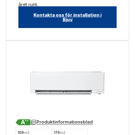
året runt.
Kontakta oss för installation i
Bjuv
Produktinformationsblad
109
174
m2
m2