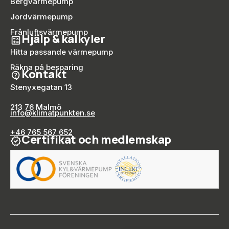
Bergvärmepump
Jordvärmepump
Frånluftsvärmepump
Hjälp & kalkyler
Hitta passande värmepump
Räkna på besparing
Kontakt
Stenyxegatan 13
213 76 Malmö
info@klimatpunkten.se
+46 765 567 652
Certifikat och medlemskap