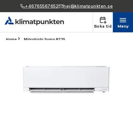
+46765567652
hej@klimatpunkten.se
Boka tid
Meny
Home
Mitsubishi Sumo RZ35