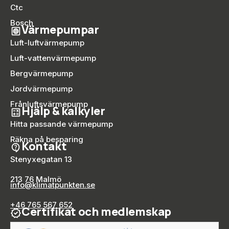
Ctc
Bosch
Värmepumpar
Luft-luftvärmepump
Luft-vattenvärmepump
Bergvärmepump
Jordvärmepump
Frånluftsvärmepump
Hjälp & kalkyler
Hitta passande värmepump
Räkna på besparing
Kontakt
Stenyxegatan 13
213 76 Malmö
info@klimatpunkten.se
+46 765 567 652
Certifikat och medlemskap