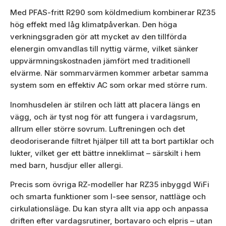
Med PFAS-fritt R290 som köldmedium kombinerar RZ35
hög effekt med låg klimatpåverkan. Den höga
verkningsgraden gör att mycket av den tillförda
elenergin omvandlas till nyttig värme, vilket sänker
uppvärmningskostnaden jämfört med traditionell
elvärme. När sommarvärmen kommer arbetar samma
system som en effektiv AC som orkar med större rum.
Inomhusdelen är stilren och lätt att placera längs en
vägg, och är tyst nog för att fungera i vardagsrum,
allrum eller större sovrum. Luftreningen och det
deodoriserande filtret hjälper till att ta bort partiklar och
lukter, vilket ger ett bättre inneklimat – särskilt i hem
med barn, husdjur eller allergi.
Precis som övriga RZ-modeller har RZ35 inbyggd WiFi
och smarta funktioner som I-see sensor, nattläge och
cirkulationsläge. Du kan styra allt via app och anpassa
driften efter vardagsrutiner, bortavaro och elpris – utan