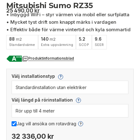
Mitsubishi Sumo RZ35
25 490,00
kr
• Inbyggd WiFi – styr värmen via mobil eller surfplatta
• Mycket tyst drift som knappt märks i vardagen
• Effektiv både för värme vintertid och kyla sommartid
88
140
5.2
9.6
m2
m2
Standardvärme
Extra uppvärmning
SCOP
SEER
Produktinformationsblad
Välj installationstyp
?
Välj längd på rörinstallation
?
Jag vill ansöka om rotavdrag
?
32 336,00 kr