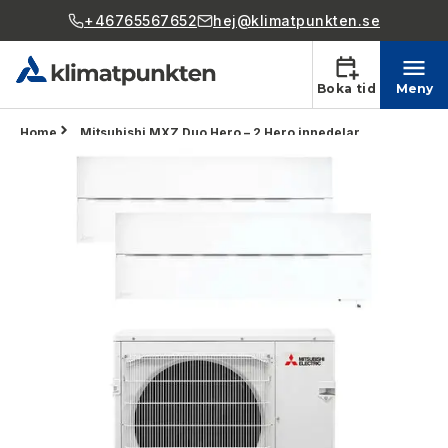
+46765567652
hej@klimatpunkten.se
Boka tid
Meny
Home
Mitsubishi MXZ Duo Hero – 2 Hero innedelar