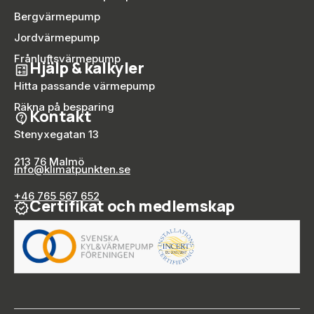
Bergvärmepump
Jordvärmepump
Frånluftsvärmepump
Hjälp & kalkyler
Hitta passande värmepump
Räkna på besparing
Kontakt
Stenyxegatan 13
213 76 Malmö
info@klimatpunkten.se
+46 765 567 652
Certifikat och medlemskap