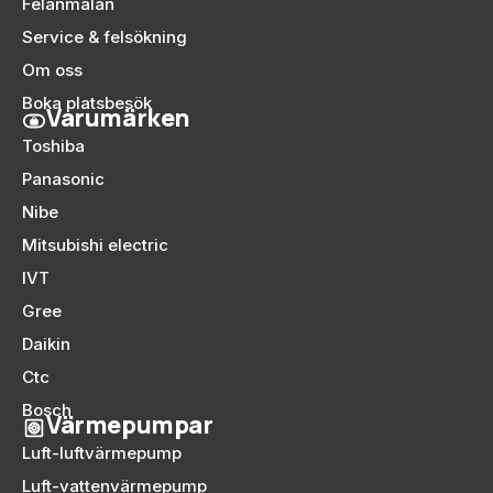
Felanmälan
Service & felsökning
Om oss
Boka platsbesök
Varumärken
Toshiba
Panasonic
Nibe
Mitsubishi electric
IVT
Gree
Daikin
Ctc
Bosch
Värmepumpar
Luft-luftvärmepump
Luft-vattenvärmepump