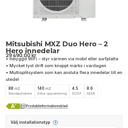
Mitsubishi MXZ Duo Hero – 2
Hero innedelar
29 490,00
kr
• Inbyggd WiFi – styr värmen via mobil eller surfplatta
• Mycket tyst drift som knappt märks i vardagen
• Multisplitsystem som kan ansluta flera innedelar till en
utedel
88
140
4.5
8.6
m2
m2
Standardvärme
Extra uppvärmning
SCOP
SEER
Produktinformationsblad
Välj installationstyp
?