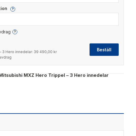
ation
?
avdrag
?
Beställ
– 3 Hero innedelar:
39 490,00 kr
tavdrag
Mitsubishi MXZ Hero Trippel – 3 Hero innedelar