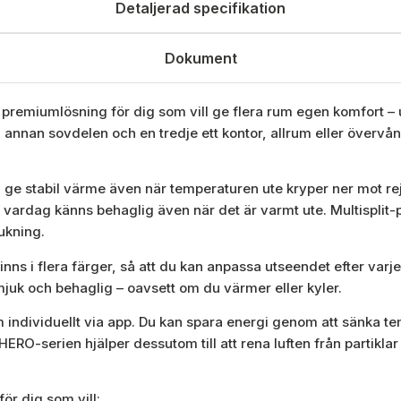
Detaljerad specifikation
Dokument
premiumlösning för dig som vill ge flera rum egen komfort – u
nan sovdelen och en tredje ett kontor, allrum eller övervåni
 ge stabil värme även när temperaturen ute kryper ner mot rejä
ardag känns behaglig även när det är varmt ute. Multisplit-pr
ukning.
ns i flera färger, så att du kan anpassa utseendet efter varje 
 mjuk och behaglig – oavsett om du värmer eller kyler.
m individuellt via app. Du kan spara energi genom att sänka 
i HERO-serien hjälper dessutom till att rena luften från partiklar
ör dig som vill: