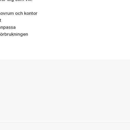
 sovrum och kontor
t
ganpassa
iförbrukningen