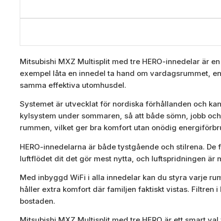
Mitsubishi MXZ Multisplit med tre HERO-innedelar är en 
exempel låta en innedel ta hand om vardagsrummet, en an
samma effektiva utomhusdel.
Systemet är utvecklat för nordiska förhållanden och kan
kylsystem under sommaren, så att både sömn, jobb och v
rummen, vilket ger bra komfort utan onödig energiförbr
HERO-innedelarna är både tystgående och stilrena. De fin
luftflödet dit det gör mest nytta, och luftspridningen är
Med inbyggd WiFi i alla innedelar kan du styra varje ru
håller extra komfort där familjen faktiskt vistas. Filtren 
bostaden.
Mitsubishi MXZ Multisplit med tre HERO är ett smart val f