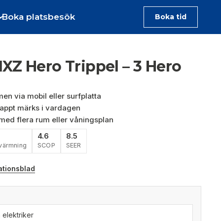
Boka platsbesök
Boka tid
XZ Hero Trippel – 3 Hero
en via mobil eller surfplatta
nappt märks i vardagen
 med flera rum eller våningsplan
4.6
8.5
värmning
SCOP
SEER
ationsblad