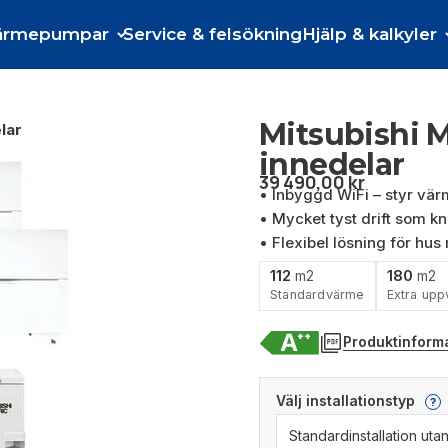
ärmepumpar
Service & felsökning
Hjälp & kalkyler
Mitsubishi M
lar
innedelar
39 490,00
kr
• Inbyggd WiFi – styr värm
• Mycket tyst drift som k
• Flexibel lösning för hus
112
180
m2
m2
Standardvärme
Extra upp
Produktinform
Välj installationstyp
?