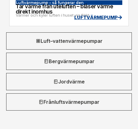
Luftvärmepump – så fungerar den
Tar värme från uteluften – blåser värme
direkt inomhus
Värmer och kyler luften i huset via fläkt
LUFTVÄRMEPUMP
Luft–vattenvärmepumpar
Bergvärmepumpar
Jordvärme
Frånluftsvärmepumpar