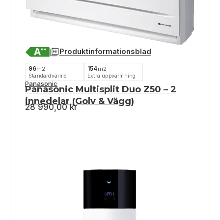
Produktinformationsblad
96
154
m2
m2
Standardvärme
Extra uppvärmning
Panasonic
Panasonic Multisplit Duo Z50 – 2
innedelar (Golv & Vägg)
28 990,00
kr