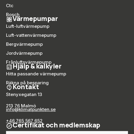
Ctc
Bosch
Värmepumpar
Luft-luftvärmepump
Luft-vattenvärmepump
Bergvärmepump
Jordvärmepump
Frånluftsvärmepump
Hjälp & kalkyler
Hitta passande värmepump
Räkna på besparing
Kontakt
Stenyxegatan 13
213 76 Malmö
info@klimatpunkten.se
+46 765 567 652
Certifikat och medlemskap