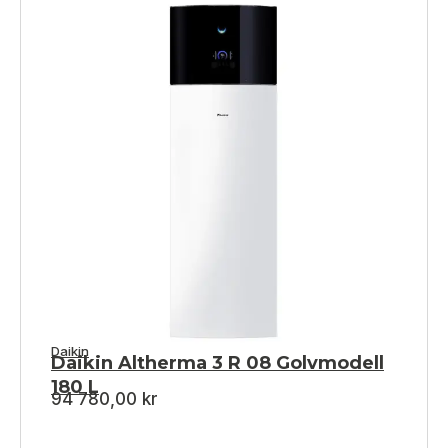
Daikin
Daikin Altherma 3 R 08 Golvmodell
180 L
94 780,00
kr