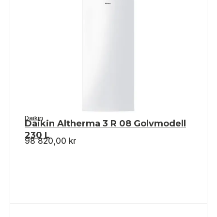
Daikin
Daikin Altherma 3 R 08 Golvmodell
230 L
98 820,00
kr