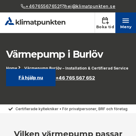
+46765567652
hej@klimatpunkten.se
Boka tid
Meny
Värmepump i Burlöv
Home
Värmepump Burlöv – Installation & Certifierad Service
Få hjälp nu
+46 765 567 652
Certifierade kyltekniker • För privatpersoner, BRF och företag
Vilken värmepump passar