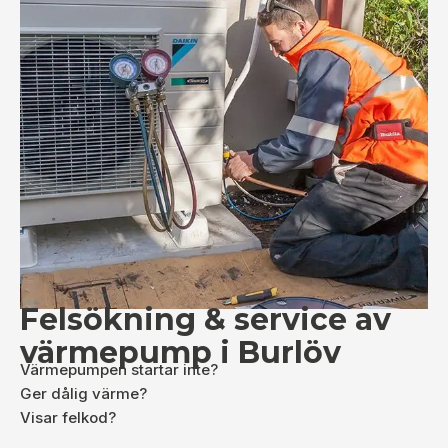
Felsökning & service av
värmepump i Burlöv
Värmepumpen startar inte?
Ger dålig värme?
Visar felkod?