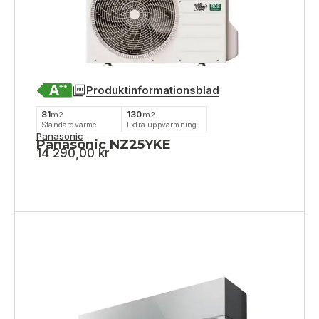
Produktinformationsblad
81
130
m2
m2
Standardvärme
Extra uppvärmning
Panasonic
Panasonic NZ25YKE
14 290,00
kr