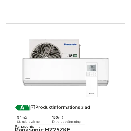
Produktinformationsblad
94
150
m2
m2
Standardvärme
Extra uppvärmning
Panasonic
Panasonic HZ25ZKE