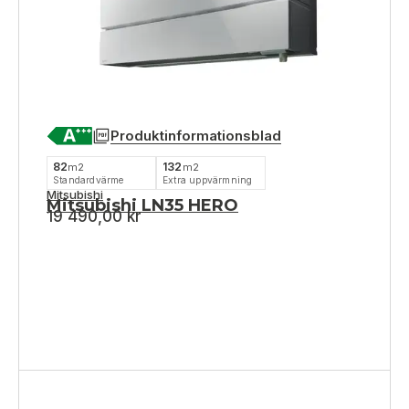
Produktinformationsblad
82
132
m2
m2
Standardvärme
Extra uppvärmning
Mitsubishi
Mitsubishi LN35 HERO
19 490,00
kr