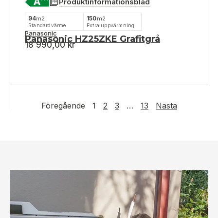
Produktinformationsblad
94
150
m2
m2
Standardvärme
Extra uppvärmning
Panasonic
Panasonic HZ25ZKE Grafitgrå
18 990,00
kr
Föregående
1
2
3
…
13
Nästa