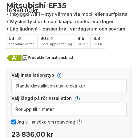
Mitsubishi EF35
16 990,00
kr
• Inbyggd WiFi – styr värmen via mobil eller surfplatta
• Mycket tyst drift som knappt märks i vardagen
• Låg ljudnivå – passar bra i vardagsrum och sovrum
56
90
4.5
8.8
m2
m2
Standardvärme
Extra uppvärmning
SCOP
SEER
Produktinformationsblad
Välj installationstyp
?
Välj längd på rörinstallation
?
Jag vill ansöka om rotavdrag
?
23 836,00 kr