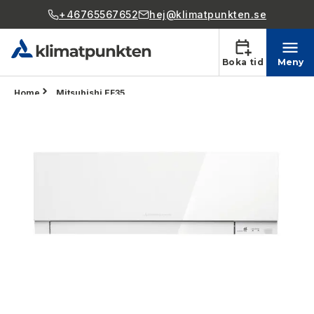
+46765567652
hej@klimatpunkten.se
Boka tid
Meny
Home
Mitsubishi EF35