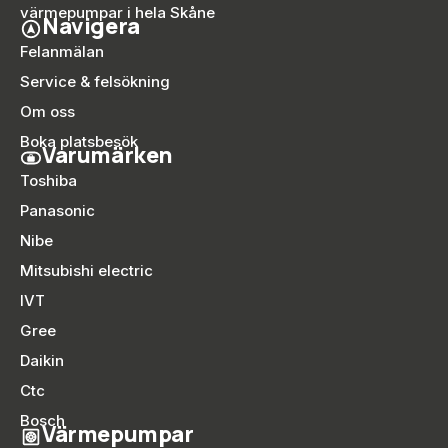
värmepumpar i hela Skåne
Navigera
Felanmälan
Service & felsökning
Om oss
Boka platsbesök
Varumärken
Toshiba
Panasonic
Nibe
Mitsubishi electric
IVT
Gree
Daikin
Ctc
Bosch
Värmepumpar