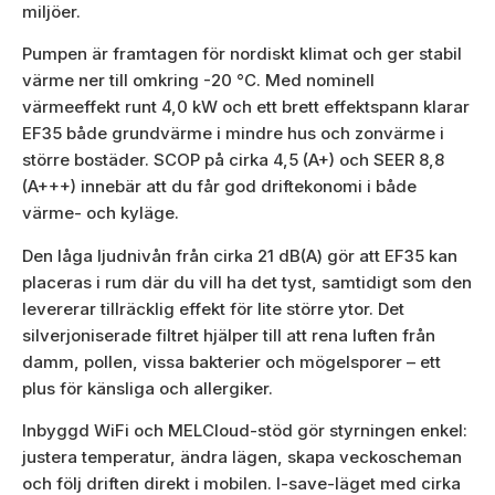
miljöer.
Pumpen är framtagen för nordiskt klimat och ger stabil
värme ner till omkring -20 °C. Med nominell
värmeeffekt runt 4,0 kW och ett brett effektspann klarar
EF35 både grundvärme i mindre hus och zonvärme i
större bostäder. SCOP på cirka 4,5 (A+) och SEER 8,8
(A+++) innebär att du får god driftekonomi i både
värme- och kyläge.
Den låga ljudnivån från cirka 21 dB(A) gör att EF35 kan
placeras i rum där du vill ha det tyst, samtidigt som den
levererar tillräcklig effekt för lite större ytor. Det
silverjoniserade filtret hjälper till att rena luften från
damm, pollen, vissa bakterier och mögelsporer – ett
plus för känsliga och allergiker.
Inbyggd WiFi och MELCloud-stöd gör styrningen enkel:
justera temperatur, ändra lägen, skapa veckoscheman
och följ driften direkt i mobilen. I-save-läget med cirka