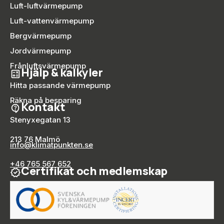
Luft-luftvärmepump
Luft-vattenvärmepump
Bergvärmepump
Jordvärmepump
Frånluftsvärmepump
Hjälp & kalkyler
Hitta passande värmepump
Räkna på besparing
Kontakt
Stenyxegatan 13
213 76 Malmö
info@klimatpunkten.se
+46 765 567 652
Certifikat och medlemskap