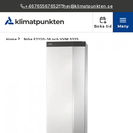
+46765567652
hej@klimatpunkten.se
Boka tid
Meny
Home
Nibe F2120-16 och VVM S325