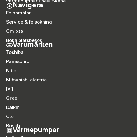
värmepumpar i hela Skåne
Navigera
Felanmälan
Service & felsökning
Om oss
Boka platsbesök
Varumärken
Toshiba
Panasonic
Nibe
Mitsubishi electric
IVT
Gree
Daikin
Ctc
Bosch
Värmepumpar