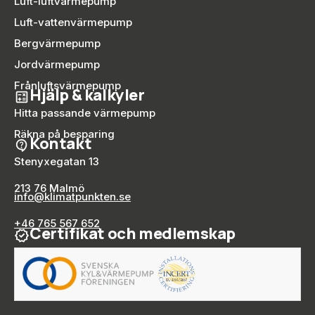
Luft-luftvärmepump
Luft-vattenvärmepump
Bergvärmepump
Jordvärmepump
Frånluftsvärmepump
Hjälp & kalkyler
Hitta passande värmepump
Räkna på besparing
Kontakt
Stenyxegatan 13
213 76 Malmö
info@klimatpunkten.se
+46 765 567 652
Certifikat och medlemskap