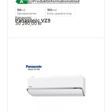
Produktinformationsblad
98
156
m2
m2
Standardvärme
Extra uppvärmning
Panasonic
Panasonic VZ9
30 290,00
kr