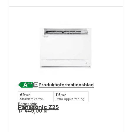
Produktinformationsblad
69
115
m2
m2
Standardvärme
Extra uppvärmning
Panasonic
Panasonic Z25
17 449,00
kr