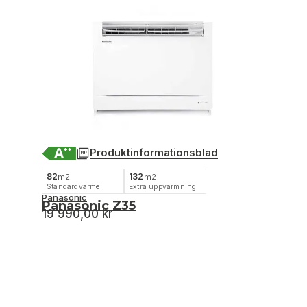
Produktinformationsblad
82
132
m2
m2
Standardvärme
Extra uppvärmning
Panasonic
Panasonic Z35
19 990,00
kr