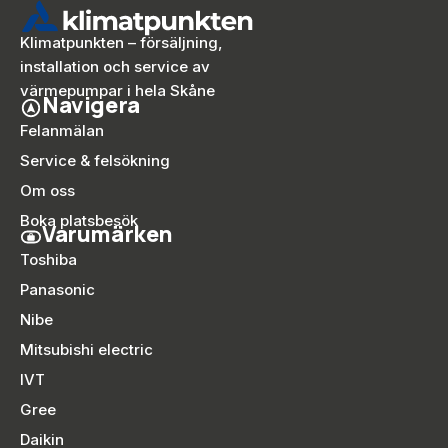
Klimatpunkten – försäljning,
installation och service av
värmepumpar i hela Skåne
Navigera
Felanmälan
Service & felsökning
Om oss
Boka platsbesök
Varumärken
Toshiba
Panasonic
Nibe
Mitsubishi electric
IVT
Gree
Daikin