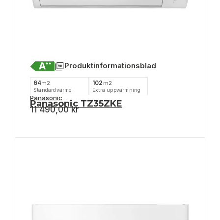
Produktinformationsblad
64
102
m2
m2
Standardvärme
Extra uppvärmning
Panasonic
Panasonic TZ35ZKE
11 490,00
kr