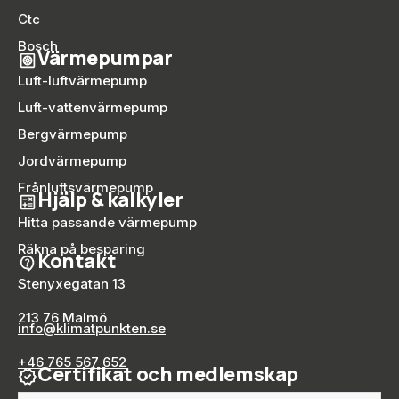
Ctc
Bosch
Värmepumpar
Luft-luftvärmepump
Luft-vattenvärmepump
Bergvärmepump
Jordvärmepump
Frånluftsvärmepump
Hjälp & kalkyler
Hitta passande värmepump
Räkna på besparing
Kontakt
Stenyxegatan 13
213 76 Malmö
info@klimatpunkten.se
+46 765 567 652
Certifikat och medlemskap