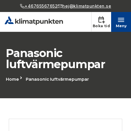
+46765567652
hej@klimatpunkten.se
Boka tid
Meny
Panasonic
luftvärmepumpar
Home
Panasonic luftvärmepumpar