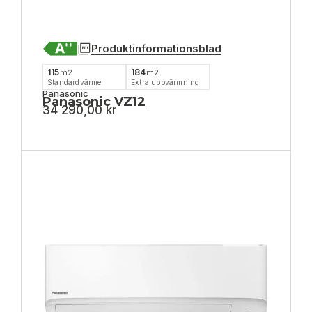
Produktinformationsblad
115
184
m2
m2
Standardvärme
Extra uppvärmning
Panasonic
Panasonic VZ12
34 290,00
kr