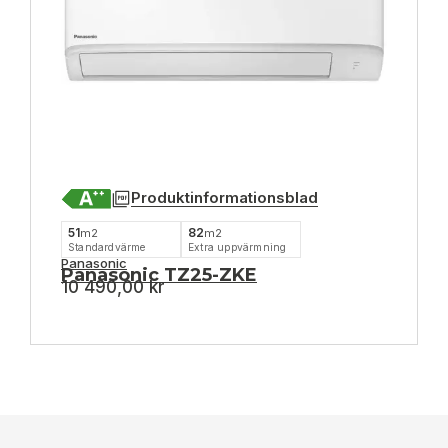
Produktinformationsblad
51
82
m2
m2
Standardvärme
Extra uppvärmning
Panasonic
Panasonic TZ25-ZKE
10 490,00
kr