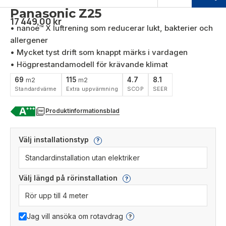
Panasonic Z25
17 449,00
kr
• nanoe™ X luftrening som reducerar lukt, bakterier och
allergener
• Mycket tyst drift som knappt märks i vardagen
• Högprestandamodell för krävande klimat
69
115
4.7
8.1
m2
m2
Standardvärme
Extra uppvärmning
SCOP
SEER
Produktinformationsblad
Välj installationstyp
?
Välj längd på rörinstallation
?
Jag vill ansöka om rotavdrag
?