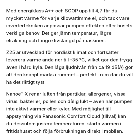
Med energiklass A++ och SCOP upp till 4,7 får du
mycket värme för varje kilowattimme el, och tack vare
invertertekniken anpassar pumpen effekten efter husets
verkliga behov. Det ger jämn temperatur, lägre
elräkning och längre livslängd på maskinen.
Z25 är utvecklad för nordiskt klimat och fortsätter
leverera värme ända ner till -35 °C, vilket gör den trygg
även i hård kyla. Den låga ljudnivån från ca 19 dB(A) gör
att den knappt märks i rummet – perfekt i rum där du vill
ha det riktigt tyst.
Nanoe™ X renar luften från partiklar, allergener, vissa
virus, bakterier, pollen och dålig lukt – även när pumpen
inte aktivt värmer eller kyler. Med möjlighet till
appstyrning via Panasonic Comfort Cloud (tillval) kan
du dessutom justera temperaturen, starta värmen i
fritidshuset och följa förbrukningen direkt i mobilen.