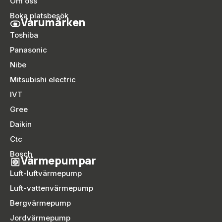
Om oss
Boka platsbesök
Varumärken
Toshiba
Panasonic
Nibe
Mitsubishi electric
IVT
Gree
Daikin
Ctc
Bosch
Värmepumpar
Luft-luftvärmepump
Luft-vattenvärmepump
Bergvärmepump
Jordvärmepump