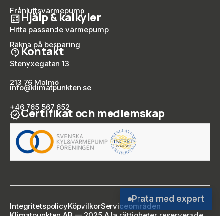
Frånluftsvärmepump
Hjälp & kalkyler
Hitta passande värmepump
Räkna på besparing
Kontakt
Stenyxegatan 13
213 76 Malmö
info@klimatpunkten.se
+46 765 567 652
Certifikat och medlemskap
Integritetspolicy
Köpvilkor
Serviceområden
Klimatpunkten AB — 2025 Alla rättigheter reserverade