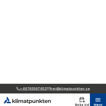
+46765567652
hej@klimatpunkten.se
Boka tid
Meny