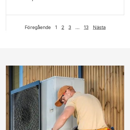
Föregående
1
2
3
…
13
Nästa