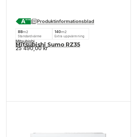
Produktinformationsblad
88
140
m2
m2
Standardvärme
Extra uppvärmning
Mitsubishi
Mitsubishi Sumo RZ35
25 490,00
kr