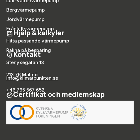
Luft-vattenvärmepump
Bergvärmepump
Jordvärmepump
Frånluftsvärmepump
Hjälp & kalkyler
Hitta passande värmepump
Räkna på besparing
Kontakt
Stenyxegatan 13
213 76 Malmö
info@klimatpunkten.se
+46 765 567 652
Certifikat och medlemskap