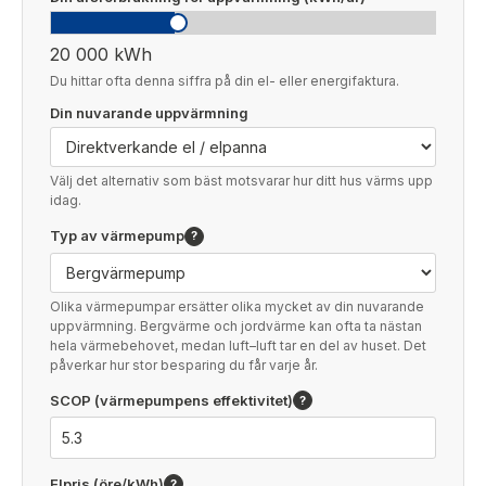
20 000 kWh
Du hittar ofta denna siffra på din el- eller energifaktura.
Din nuvarande uppvärmning
Välj det alternativ som bäst motsvarar hur ditt hus värms upp
idag.
Typ av värmepump
?
Olika värmepumpar ersätter olika mycket av din nuvarande
uppvärmning. Bergvärme och jordvärme kan ofta ta nästan
hela värmebehovet, medan luft–luft tar en del av huset. Det
påverkar hur stor besparing du får varje år.
SCOP (värmepumpens effektivitet)
?
Elpris (öre/kWh)
?