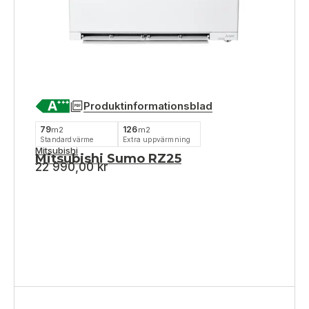
Produktinformationsblad
79
126
m2
m2
Standardvärme
Extra uppvärmning
Mitsubishi
Mitsubishi Sumo RZ25
22 990,00
kr