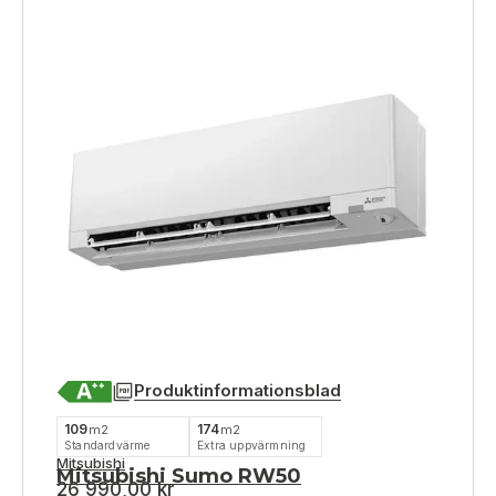
Produktinformationsblad
109
174
m2
m2
Standardvärme
Extra uppvärmning
Mitsubishi
Mitsubishi Sumo RW50
26 990,00
kr