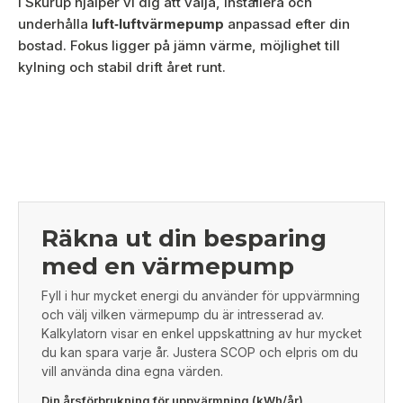
I Skurup hjälper vi dig att välja, installera och
underhålla
luft‑luftvärmepump
anpassad efter din
bostad. Fokus ligger på jämn värme, möjlighet till
kylning och stabil drift året runt.
Räkna ut din besparing
med en värmepump
Fyll i hur mycket energi du använder för uppvärmning
och välj vilken värmepump du är intresserad av.
Kalkylatorn visar en enkel uppskattning av hur mycket
du kan spara varje år. Justera SCOP och elpris om du
vill använda dina egna värden.
Din årsförbrukning för uppvärmning (kWh/år)