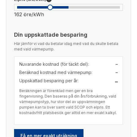
162 öre/kWh
Din uppskattade besparing
Här jämför vi vad du betalar idag med vad du skulle betala
med vald värmepump.
Nuvarande kostnad (för täckt del):
–
Beräknad kostnad med värmepump:
–
Uppskattad besparing per år:
–
Beräkningen är förenklad men ger en bra
fingervisning. Den baseras på din årsförbrukning, vald
värmepumpstyp, hur stor del av uppvärmningen
pumpen kan ta över samt vald SCOP och elpris. Ett
kostnadsfritt platsbesök ger alltid en mer exakt kalkyl.
Få en mer exakt uträkning