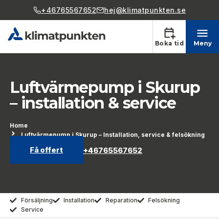
+46765567652
hej@klimatpunkten.se
Boka tid
Meny
Luftvärmepump i Skurup
– installation & service
Home
Luftvärmepump i Skurup – Installation, service & felsökning
Få offert
+46765567652
Försäljning
Installation
Reparation
Felsökning
Service