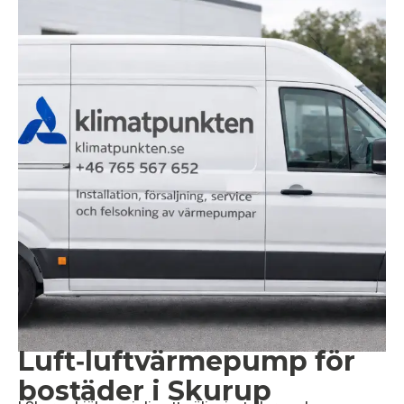
Luft‑luftvärmepump för
bostäder i Skurup