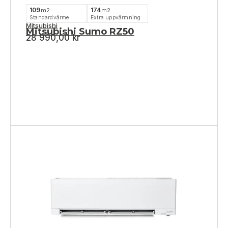
109
174
m2
m2
Standardvärme
Extra uppvärmning
Mitsubishi
Mitsubishi Sumo RZ50
28 990,00
kr