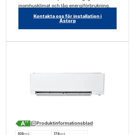
inomhusklimat och låg energiförbrukning.
Kontakta oss för installation i
Åstorp
Produktinformationsblad
109
174
m2
m2