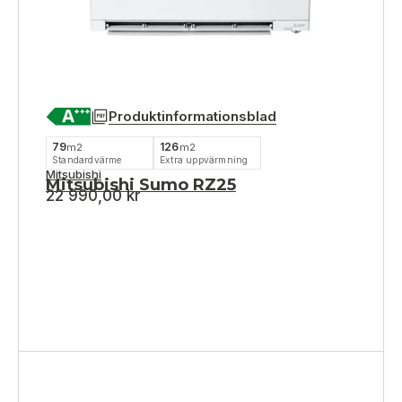
Produktinformationsblad
79
126
m2
m2
Standardvärme
Extra uppvärmning
Mitsubishi
Mitsubishi Sumo RZ25
22 990,00
kr