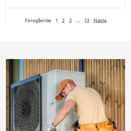
Föregående
1
2
3
…
13
Nästa