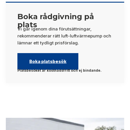
Boka rådgivning på
plats
Vi går igenom dina förutsättningar,
rekommenderar rätt luft-luftvärmepump och
lämnar ett tydligt prisförslag.
Boka platsbesök
Platsbesöket är kostnadsfritt och ej bindande.