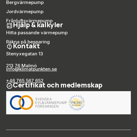
Bergvärmepump
Jordvärmepump
Frånluftsvärmepump
Hjälp & kalkyler
Hitta passande värmepump
Räkna på besparing
Kontakt
Stenyxegatan 13
213 76 Malmö
info@klimatpunkten.se
+46 765 567 652
Certifikat och medlemskap