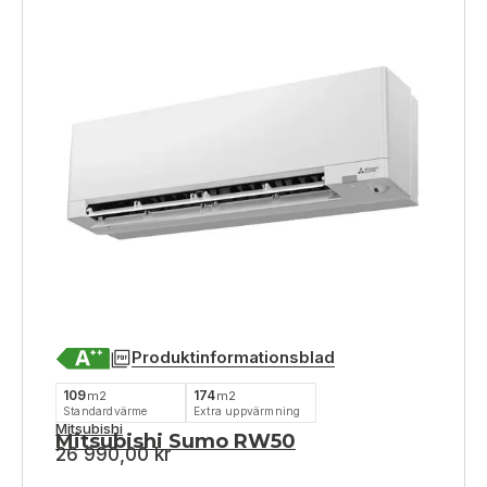
Produktinformationsblad
109
174
m2
m2
Standardvärme
Extra uppvärmning
Mitsubishi
Mitsubishi Sumo RW50
26 990,00
kr