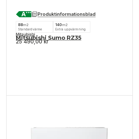
Produktinformationsblad
88
140
m2
m2
Standardvärme
Extra uppvärmning
Mitsubishi
Mitsubishi Sumo RZ35
25 490,00
kr