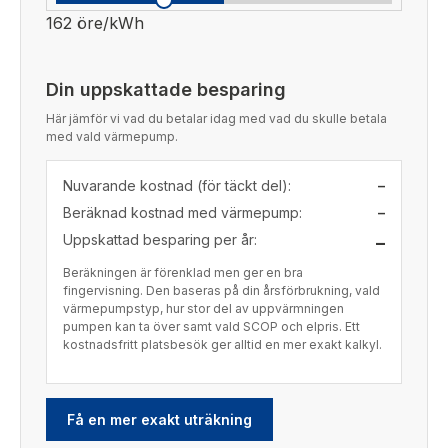
162 öre/kWh
Din uppskattade besparing
Här jämför vi vad du betalar idag med vad du skulle betala
med vald värmepump.
Nuvarande kostnad (för täckt del):
–
Beräknad kostnad med värmepump:
–
Uppskattad besparing per år:
–
Beräkningen är förenklad men ger en bra
fingervisning. Den baseras på din årsförbrukning, vald
värmepumpstyp, hur stor del av uppvärmningen
pumpen kan ta över samt vald SCOP och elpris. Ett
kostnadsfritt platsbesök ger alltid en mer exakt kalkyl.
Få en mer exakt uträkning