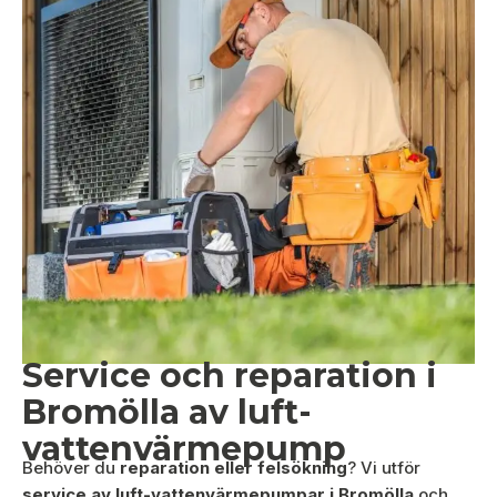
Service och reparation i
Bromölla av luft-
vattenvärmepump
Behöver du
reparation eller felsökning
? Vi utför
service av luft-vattenvärmepumpar i Bromölla
och