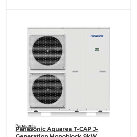
Panasonic
Panasonic Aquarea T-CAP J-
Generation Monoblock 9kW