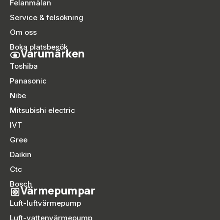
Felanmälan
Service & felsökning
Om oss
Boka platsbesök
Varumärken
Toshiba
Panasonic
Nibe
Mitsubishi electric
IVT
Gree
Daikin
Ctc
Bosch
Värmepumpar
Luft-luftvärmepump
Luft-vattenvärmepump