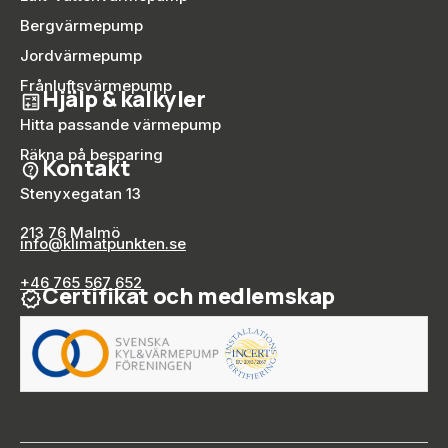
Bergvärmepump
Jordvärmepump
Frånluftsvärmepump
Hjälp & kalkyler
Hitta passande värmepump
Räkna på besparing
Kontakt
Stenyxegatan 13
213 76 Malmö
info@klimatpunkten.se
+46 765 567 652
Certifikat och medlemskap