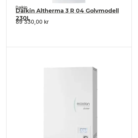
Daikin
Daikin Altherma 3 R 04 Golvmodell
230L
89 330,00
kr