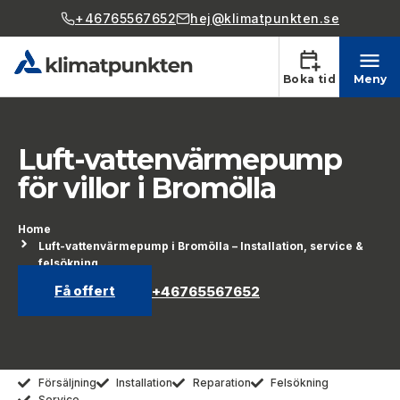
+46765567652
hej@klimatpunkten.se
Boka tid
Meny
Luft-vattenvärmepump
för villor i Bromölla
Home
Luft-vattenvärmepump i Bromölla – Installation, service &
felsökning
Få offert
+46765567652
Försäljning
Installation
Reparation
Felsökning
Service