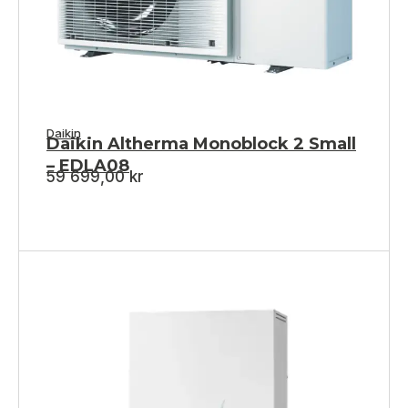
Daikin
Daikin Altherma Monoblock 2 Small
– EDLA08
59 699,00
kr