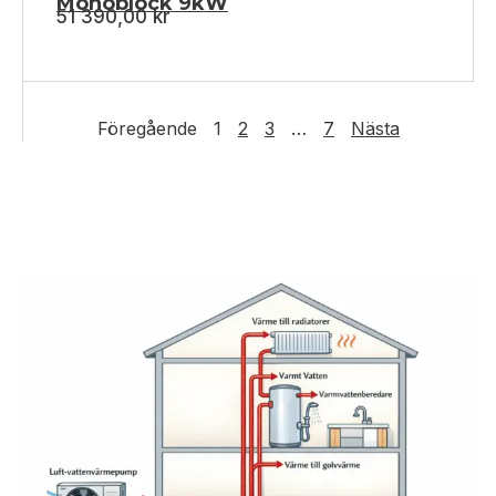
Monoblock 9kW
51 390,00
kr
Föregående
1
2
3
…
7
Nästa