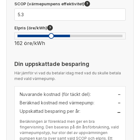
SCOP (värmepumpens effektivitet)
?
Elpris (öre/kWh)
?
162 öre/kWh
Din uppskattade besparing
Här jämför vi vad du betalar idag med vad du skulle betala
med vald värmepump.
Nuvarande kostnad (för täckt del):
–
Beräknad kostnad med värmepump:
–
Uppskattad besparing per år:
–
Beräkningen är förenklad men ger en bra
fingervisning. Den baseras på din årsförbrukning, vald
värmepumpstyp, hur stor del av uppvärmningen
pumpen kan ta över samt vald SCOP och elpris. Ett