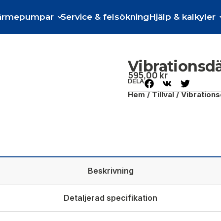
ärmepumpar
Service & felsökning
Hjälp & kalkyler
Vibrations
595,00
kr
DELA
Hem
/
Tillval
/ Vibration
Beskrivning
Detaljerad specifikation