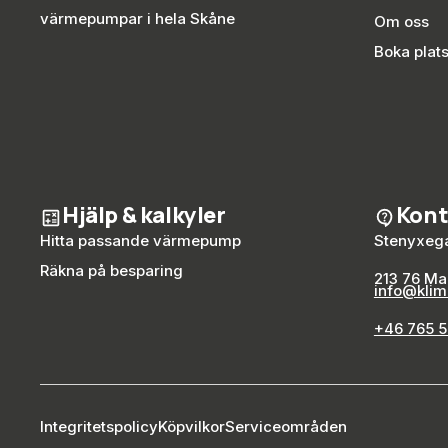
värmepumpar i hela Skåne
Om oss
Boka plat
Hjälp & kalkyler
Kont
Hitta passande värmepump
Stenyxega
Räkna på besparing
213 76 M
info@klim
+46 765 5
Integritetspolicy
Köpvilkor
Serviceområden