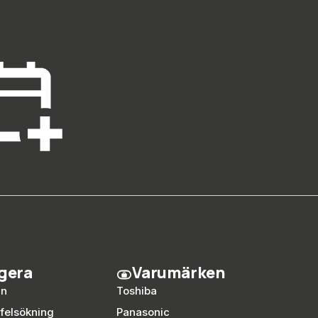
gera
Varumärken
an
Toshiba
 felsökning
Panasonic