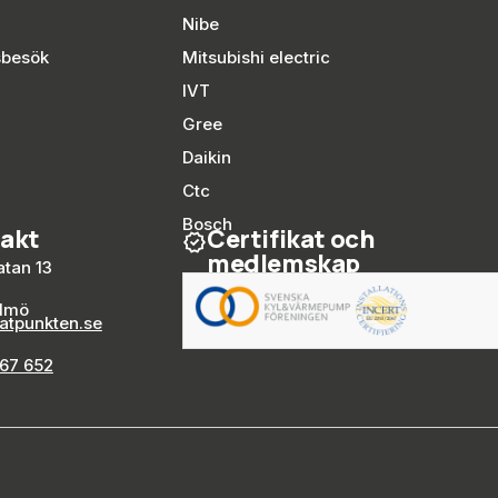
Nibe
sbesök
Mitsubishi electric
IVT
Gree
Daikin
Ctc
Bosch
akt
Certifikat och
medlemskap
tan 13
almö
atpunkten.se
67 652