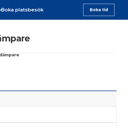
Boka platsbesök
Boka tid
dämpare
sdämpare