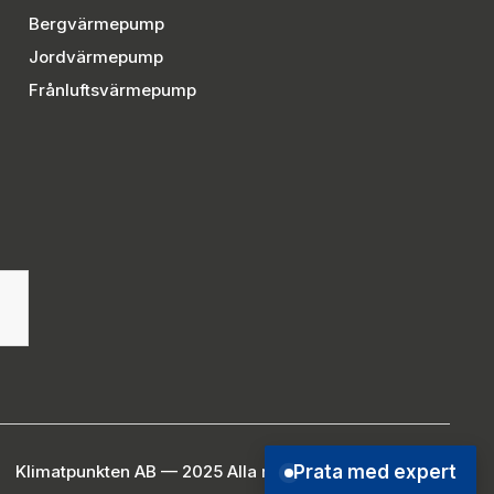
Bergvärmepump
Jordvärmepump
Frånluftsvärmepump
Prata med expert
Klimatpunkten AB — 2025 Alla rättigheter reserverade