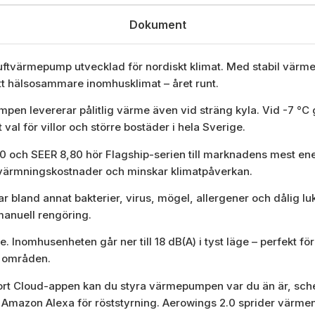
Dokument
uftvärmepump utvecklad för nordiskt klimat. Med stabil värme
tt hälsosammare inomhusklimat – året runt.
pen levererar pålitlig värme även vid sträng kyla. Vid -7 °C ge
 val för villor och större bostäder i hela Sverige.
 och SEER 8,80 hör Flagship-serien till marknadens mest en
ppvärmningskostnader och minskar klimatpåverkan.
r bland annat bakterier, virus, mögel, allergener och dålig lu
manuell rengöring.
. Inomhusenheten går ner till 18 dB(A) i tyst läge – perfekt
a områden.
rt Cloud-appen kan du styra värmepumpen var du än är, sch
Amazon Alexa för röststyrning. Aerowings 2.0 sprider värmen