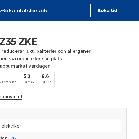
Boka platsbesök
Boka tid
Z35 ZKE
 reducerar lukt, bakterier och allergener
en via mobil eller surfplatta
nappt märks i vardagen
5.3
8.6
värmning
SCOP
SEER
ationsblad
ation
?