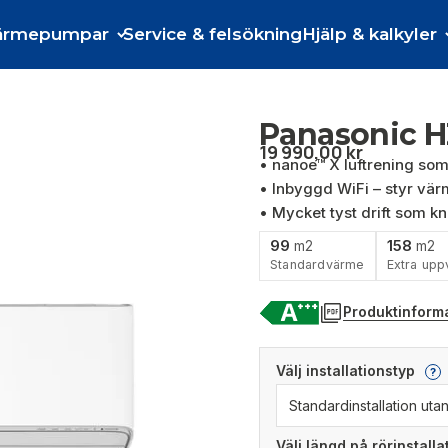
ärmepumpar
Service & felsökning
Hjälp & kalkyler
Panasonic H
19 990,00
kr
• nanoe™ X luftrening som
• Inbyggd WiFi – styr värm
• Mycket tyst drift som k
99
158
m2
m2
Standardvärme
Extra upp
Produktinform
Välj installationstyp
?
Välj längd på rörinstall