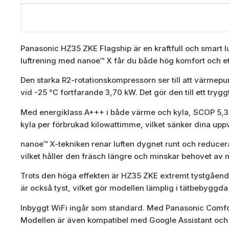
Panasonic HZ35 ZKE Flagship är en kraftfull och smart l
luftrening med nanoe™ X får du både hög komfort och e
Den starka R2-rotationskompressorn ser till att värmepum
vid -25 °C fortfarande 3,70 kW. Det gör den till ett tryggt
Med energiklass A+++ i både värme och kyla, SCOP 5,30
kyla per förbrukad kilowattimme, vilket sänker dina u
nanoe™ X-tekniken renar luften dygnet runt och reducera
vilket håller den fräsch längre och minskar behovet av 
Trots den höga effekten är HZ35 ZKE extremt tystgående
är också tyst, vilket gör modellen lämplig i tätbebyggd
Inbyggt WiFi ingår som standard. Med Panasonic Comfo
Modellen är även kompatibel med Google Assistant och 