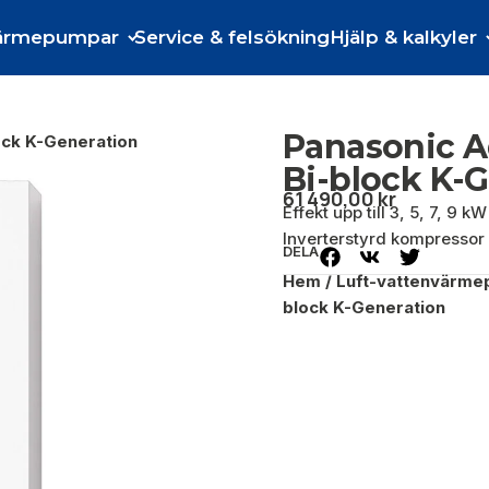
ärmepumpar
Service & felsökning
Hjälp & kalkyler
Panasonic A
ock K-Generation
Bi-block K-
61 490,00
kr
Effekt upp till 3, 5, 7, 9
Inverterstyrd kompressor 
DELA
Hem
/
Luft-vattenvärm
block K-Generation