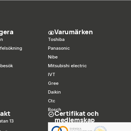
gera
Varumärken
an
Toshiba
 felsökning
Panasonic
Nibe
sbesök
Mitsubishi electric
IVT
Gree
Daikin
Ctc
Bosch
akt
Certifikat och
medlemskap
tan 13