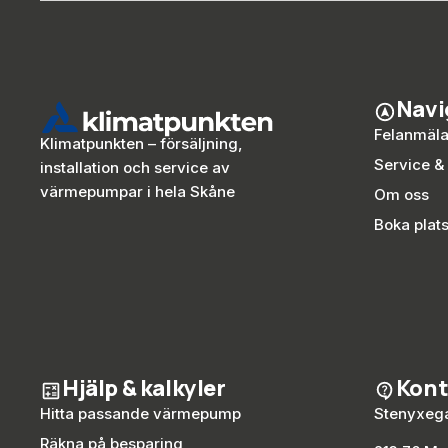
Navi
Felanmäl
Klimatpunkten – försäljning,
Service &
installation och service av
värmepumpar i hela Skåne
Om oss
Boka plat
Hjälp & kalkyler
Kont
Hitta passande värmepump
Stenyxega
Räkna på besparing