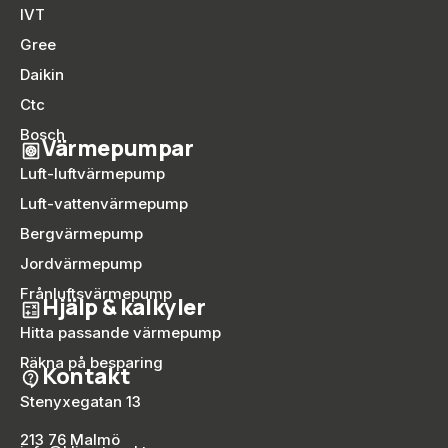
IVT
Gree
Daikin
Ctc
Bosch
Värmepumpar
Luft-luftvärmepump
Luft-vattenvärmepump
Bergvärmepump
Jordvärmepump
Frånluftsvärmepump
Hjälp & kalkyler
Hitta passande värmepump
Räkna på besparing
Kontakt
Stenyxegatan 13
213 76 Malmö