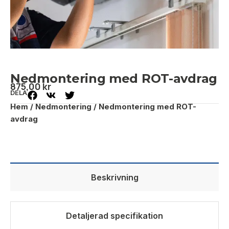
Nedmontering med ROT-avdrag
875,00
kr
DELA
Hem
/
Nedmontering
/ Nedmontering med ROT-
avdrag
Beskrivning
Detaljerad specifikation