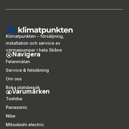
Klimatpunkten – försäljning,
installation och service av
värmepumpar i hela Skåne
Navigera
Felanmälan
Service & felsökning
Om oss
Boka platsbesök
Varumärken
Toshiba
Panasonic
Nibe
Mitsubishi electric