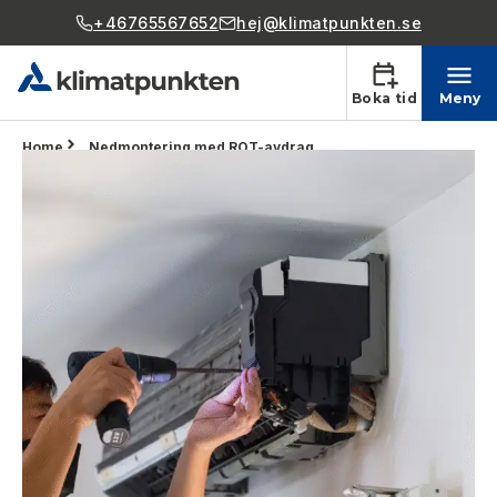
+46765567652
hej@klimatpunkten.se
Boka tid
Meny
Home
Nedmontering med ROT-avdrag