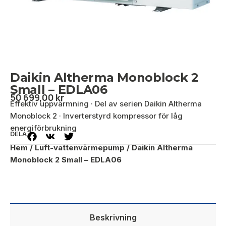
Daikin Altherma Monoblock 2
Small – EDLA06
50 699,00
kr
Effektiv uppvärmning · Del av serien Daikin Altherma
Monoblock 2 · Inverterstyrd kompressor för låg
energiförbrukning
DELA
Hem
/
Luft-vattenvärmepump
/ Daikin Altherma
Monoblock 2 Small – EDLA06
Beskrivning