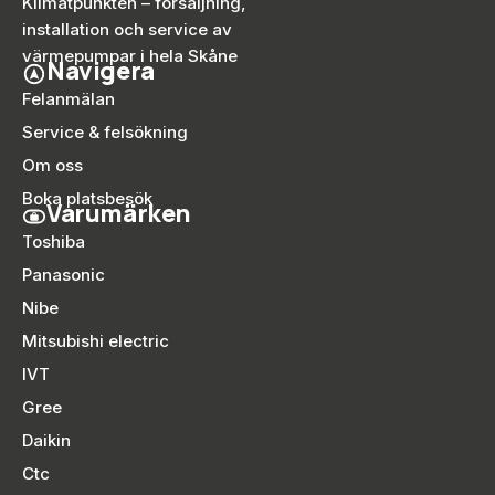
Klimatpunkten – försäljning,
installation och service av
värmepumpar i hela Skåne
Navigera
Felanmälan
Service & felsökning
Om oss
Boka platsbesök
Varumärken
Toshiba
Panasonic
Nibe
Mitsubishi electric
IVT
Gree
Daikin
Ctc