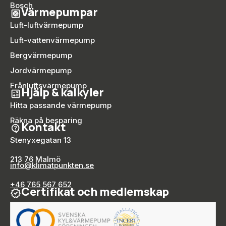
Bosch
Värmepumpar
Luft-luftvärmepump
Luft-vattenvärmepump
Bergvärmepump
Jordvärmepump
Frånluftsvärmepump
Hjälp & kalkyler
Hitta passande värmepump
Räkna på besparing
Kontakt
Stenyxegatan 13
213 76 Malmö
info@klimatpunkten.se
+46 765 567 652
Certifikat och medlemskap