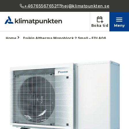
+46765567652
hej@klimatpunkten.se
Boka tid
Meny
Home
Daikin Altherma Monoblock 2 Small – EDLA06