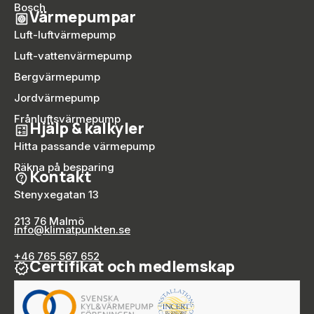
Bosch
Värmepumpar
Luft-luftvärmepump
Luft-vattenvärmepump
Bergvärmepump
Jordvärmepump
Frånluftsvärmepump
Hjälp & kalkyler
Hitta passande värmepump
Räkna på besparing
Kontakt
Stenyxegatan 13
213 76 Malmö
info@klimatpunkten.se
+46 765 567 652
Certifikat och medlemskap