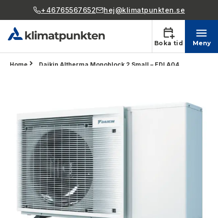
+46765567652
hej@klimatpunkten.se
Boka tid
Meny
Home
Daikin Altherma Monoblock 2 Small – EDLA04