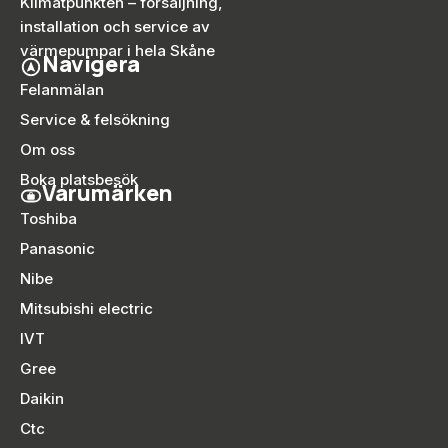
Klimatpunkten – försäljning,
installation och service av
värmepumpar i hela Skåne
Navigera
Felanmälan
Service & felsökning
Om oss
Boka platsbesök
Varumärken
Toshiba
Panasonic
Nibe
Mitsubishi electric
IVT
Gree
Daikin
Ctc