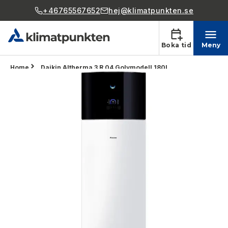
+46765567652
hej@klimatpunkten.se
Boka tid
Meny
Home
Daikin Altherma 3 R 04 Golvmodell 180L