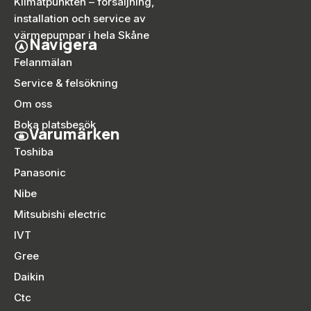
Klimatpunkten – försäljning,
installation och service av
värmepumpar i hela Skåne
Navigera
Felanmälan
Service & felsökning
Om oss
Boka platsbesök
Varumärken
Toshiba
Panasonic
Nibe
Mitsubishi electric
IVT
Gree
Daikin
Ctc