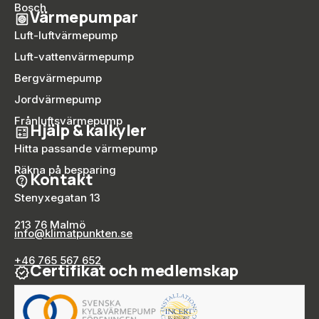
Bosch
Värmepumpar
Luft-luftvärmepump
Luft-vattenvärmepump
Bergvärmepump
Jordvärmepump
Frånluftsvärmepump
Hjälp & kalkyler
Hitta passande värmepump
Räkna på besparing
Kontakt
Stenyxegatan 13
213 76 Malmö
info@klimatpunkten.se
+46 765 567 652
Certifikat och medlemskap