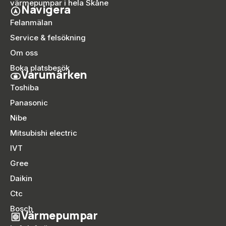
värmepumpar i hela Skåne
Navigera
Felanmälan
Service & felsökning
Om oss
Boka platsbesök
Varumärken
Toshiba
Panasonic
Nibe
Mitsubishi electric
IVT
Gree
Daikin
Ctc
Bosch
Värmepumpar