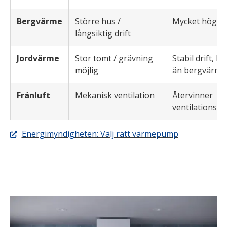
Bergvärme
Större hus /
Mycket hög eff
långsiktig drift
Jordvärme
Stor tomt / grävning
Stabil drift, l
möjlig
än bergvärme
Frånluft
Mekanisk ventilation
Återvinner
ventilationsv
Energimyndigheten: Välj rätt värmepump