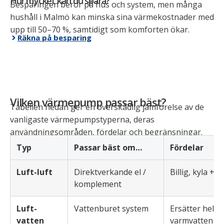
Hur mycket kan du spara?
Besparingen beror på hus och system, men många
hushåll i Malmö kan minska sina värmekostnader med
upp till 50–70 %, samtidigt som komforten ökar.
Räkna på besparing
Vilken värmepump passar bäst?
Tabellen nedan ger en överskådlig jämförelse av de
vanligaste värmepumpstyperna, deras
användningsområden, fördelar och begränsningar.
Typ
Passar bäst om…
Fördelar
Luft-luft
Direktverkande el /
Billig, kyla + 
komplement
Luft-
Vattenburet system
Ersätter helt 
vatten
varmvatten