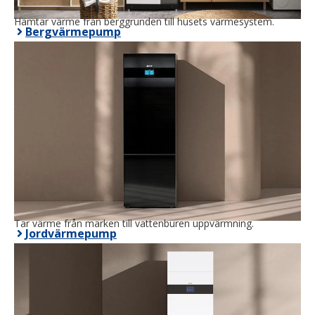
Hämtar värme från berggrunden till husets värmesystem.
Bergvärmepump
Tar värme från marken till vattenburen uppvärmning.
Jordvärmepump