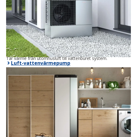
Tar värme från utomhusluft till vattenburet system.
Luft-vattenvärmepump