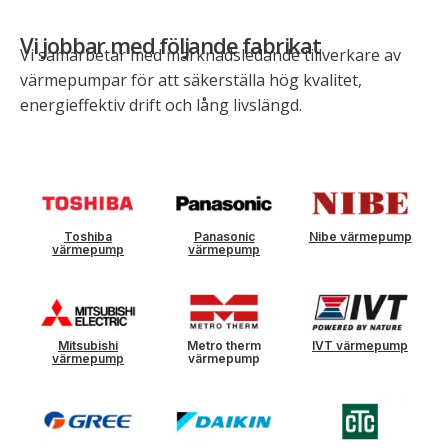
Vi jobbar med följande fabrikat
Vi samarbetar med marknadsledande tillverkare av
värmepumpar för att säkerställa hög kvalitet,
energieffektiv drift och lång livslängd.
Toshiba
Panasonic
Nibe värmepump
värmepump
värmepump
Mitsubishi
Metro therm
IVT värmepump
värmepump
värmepump