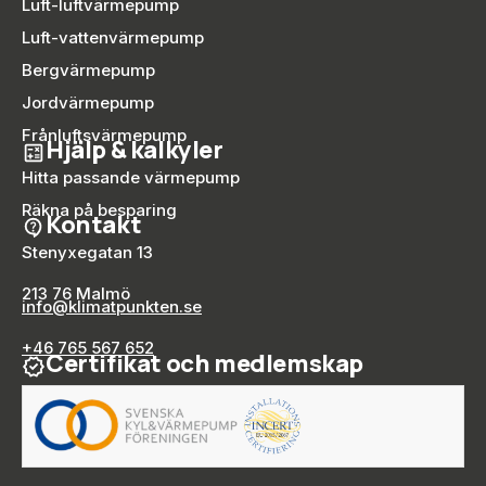
Luft-luftvärmepump
Luft-vattenvärmepump
Bergvärmepump
Jordvärmepump
Frånluftsvärmepump
Hjälp & kalkyler
Hitta passande värmepump
Räkna på besparing
Kontakt
Stenyxegatan 13
213 76 Malmö
info@klimatpunkten.se
+46 765 567 652
Certifikat och medlemskap