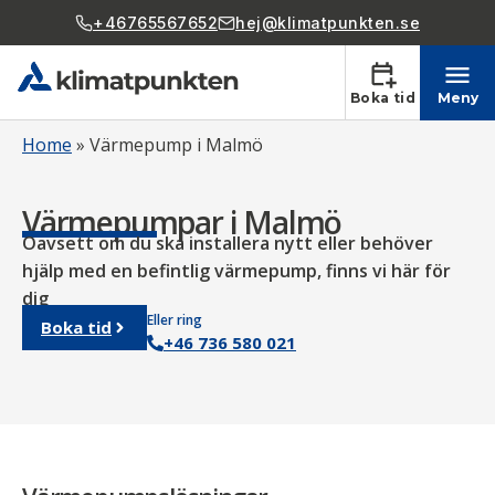
+46765567652
hej@klimatpunkten.se
Boka tid
Meny
Home
»
Värmepump i Malmö
Värmepumpar i Malmö
Oavsett om du ska installera nytt eller behöver
hjälp med en befintlig värmepump, finns vi här för
dig
Eller ring
Boka tid
+46 736 580 021