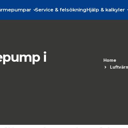
ärmepumpar
Service & felsökning
Hjälp & kalkyler
mepump i
Home
Luftvärm