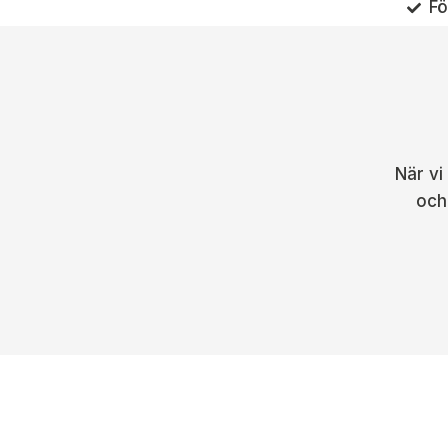
Fö
När vi
och