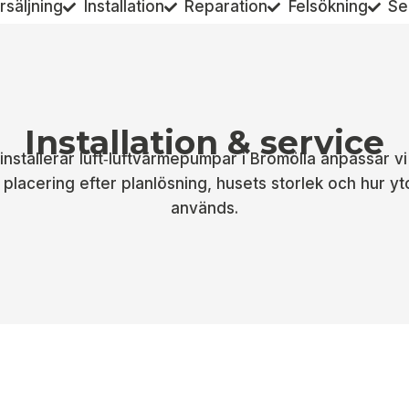
rsäljning
Installation
Reparation
Felsökning
Se
Installation & service
 installerar luft‑luftvärmepumpar i Bromölla anpassar vi
 placering efter planlösning, husets storlek och hur yt
används.