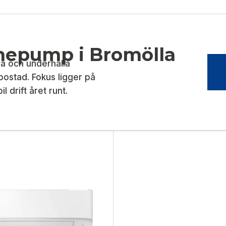
rmepump i Bromölla
lera och underhålla
bostad. Fokus ligger på
l drift året runt.