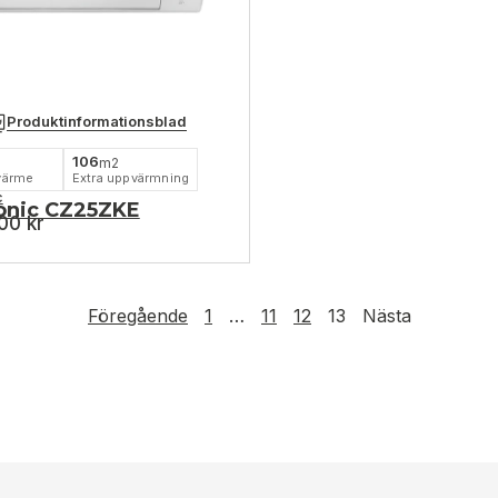
Produktinformationsblad
106
m2
värme
Extra uppvärmning
c
onic CZ25ZKE
,00
kr
Föregående
1
…
11
12
13
Nästa