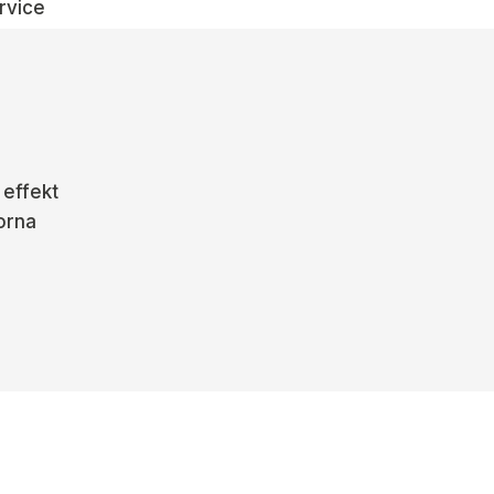
rvice
 effekt
orna