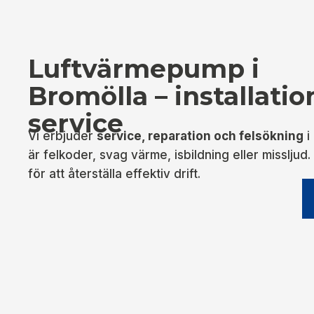
Luftvärmepump i
Bromölla – installatio
service
Vi erbjuder
service, reparation och felsökning
i
är felkoder, svag värme, isbildning eller missljud.
för att återställa effektiv drift.