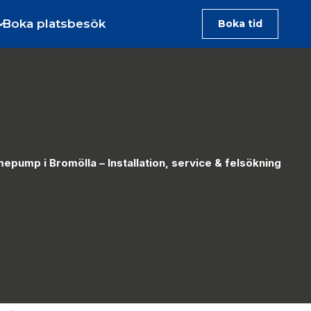
Boka platsbesök
Boka tid
epump i Bromölla – Installation, service & felsökning