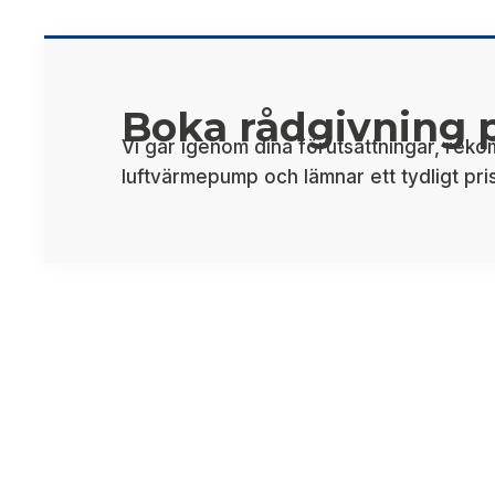
Boka rådgivning p
Vi går igenom dina förutsättningar, reko
luftvärmepump och lämnar ett tydligt pri