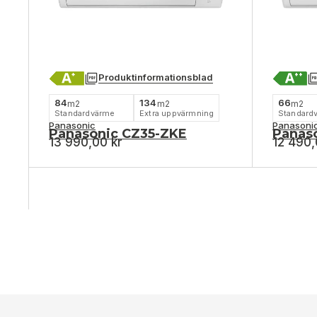
Produktinformationsblad
84
134
66
m2
m2
m2
Standardvärme
Extra uppvärmning
Standard
Panasonic
Panasoni
Panasonic CZ35-ZKE
Panas
13 990,00
kr
12 490