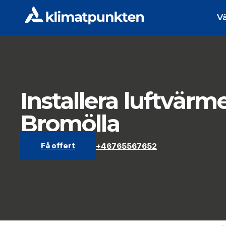
V
Installera luftvär
Bromölla
Få offert
+46765567652