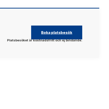
Boka platsbesök
Platsbesöket är kostnadsfritt och ej bindande.