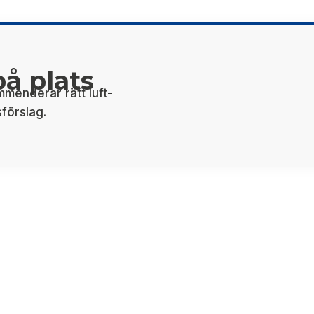
å plats
mmenderar rätt luft-
sförslag.