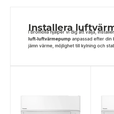
Installera luftvä
I Bromölla hjälper vi dig att välja, instal
luft‑luftvärmepump
anpassad efter din 
jämn värme, möjlighet till kylning och stabi