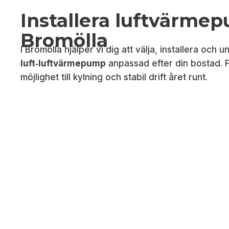
Installera luftvärmep
Bromölla
I Bromölla hjälper vi dig att välja, installera och u
luft‑luftvärmepump
anpassad efter din bostad. F
möjlighet till kylning och stabil drift året runt.